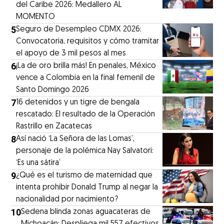
del Caribe 2026: Medallero AL
MOMENTO
5
Seguro de Desempleo CDMX 2026:
Convocatoria, requisitos y cómo tramitar
el apoyo de 3 mil pesos al mes
6
¡La de oro brilla más! En penales, México
vence a Colombia en la final femenil de
Santo Domingo 2026
7
16 detenidos y un tigre de bengala
rescatado: El resultado de la Operación
Rastrillo en Zacatecas
8
⁠Así nació ‘La Señora de las Lomas’,
personaje de la polémica Nay Salvatori:
‘Es una sátira’
9
¿Qué es el turismo de maternidad que
intenta prohibir Donald Trump al negar la
nacionalidad por nacimiento?
10
Sedena blinda zonas aguacateras de
Michoacán: Despliega mil 557 efectivos