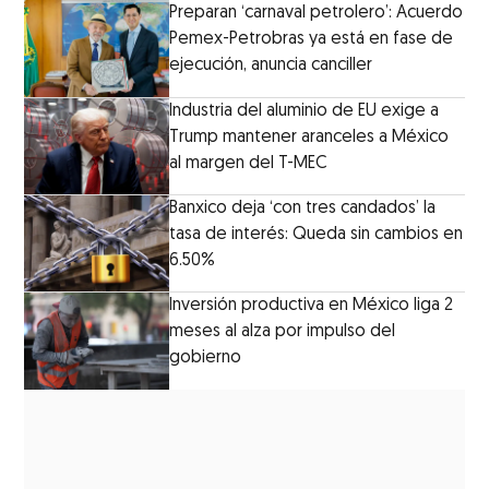
Preparan ‘carnaval petrolero’: Acuerdo
Pemex-Petrobras ya está en fase de
ejecución, anuncia canciller
Industria del aluminio de EU exige a
Trump mantener aranceles a México
al margen del T-MEC
Banxico deja ‘con tres candados’ la
tasa de interés: Queda sin cambios en
6.50%
Inversión productiva en México liga 2
meses al alza por impulso del
gobierno