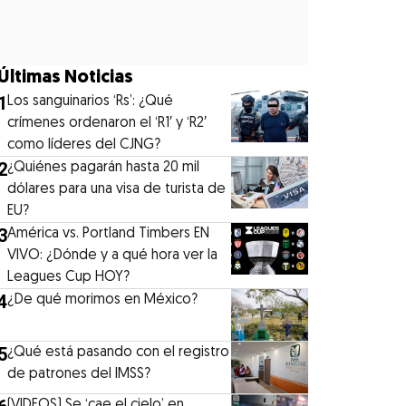
Últimas Noticias
1
Los sanguinarios ‘Rs’: ¿Qué
crímenes ordenaron el ‘R1′ y ‘R2′
como líderes del CJNG?
2
¿Quiénes pagarán hasta 20 mil
dólares para una visa de turista de
EU?
3
América vs. Portland Timbers EN
VIVO: ¿Dónde y a qué hora ver la
Leagues Cup HOY?
4
¿De qué morimos en México?
5
¿Qué está pasando con el registro
de patrones del IMSS?
(VIDEOS) Se ‘cae el cielo’ en