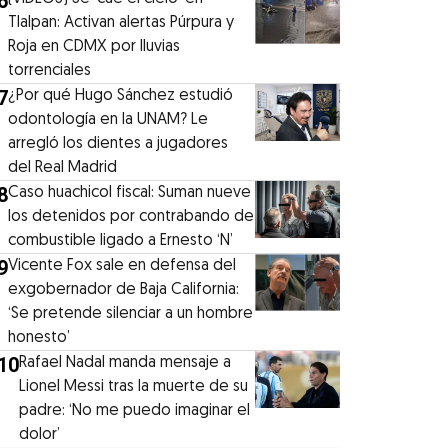
6
Tlalpan: Activan alertas Púrpura y
Roja en CDMX por lluvias
torrenciales
7
¿Por qué Hugo Sánchez estudió
odontología en la UNAM? Le
arregló los dientes a jugadores
del Real Madrid
8
Caso huachicol fiscal: Suman nueve
los detenidos por contrabando de
combustible ligado a Ernesto ‘N’
9
Vicente Fox sale en defensa del
exgobernador de Baja California:
‘Se pretende silenciar a un hombre
honesto’
10
Rafael Nadal manda mensaje a
Lionel Messi tras la muerte de su
padre: ‘No me puedo imaginar el
dolor’