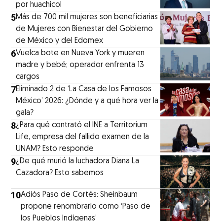
por huachicol
5
Más de 700 mil mujeres son beneficiarias
de Mujeres con Bienestar del Gobierno
de México y del Edomex
6
Vuelca bote en Nueva York y mueren
madre y bebé; operador enfrenta 13
cargos
7
Eliminado 2 de ‘La Casa de los Famosos
México’ 2026: ¿Dónde y a qué hora ver la
gala?
8
¿Para qué contrató el INE a Territorium
Life, empresa del fallido examen de la
UNAM? Esto responde
9
¿De qué murió la luchadora Diana La
Cazadora? Esto sabemos
10
Adiós Paso de Cortés: Sheinbaum
propone renombrarlo como ‘Paso de
los Pueblos Indígenas’