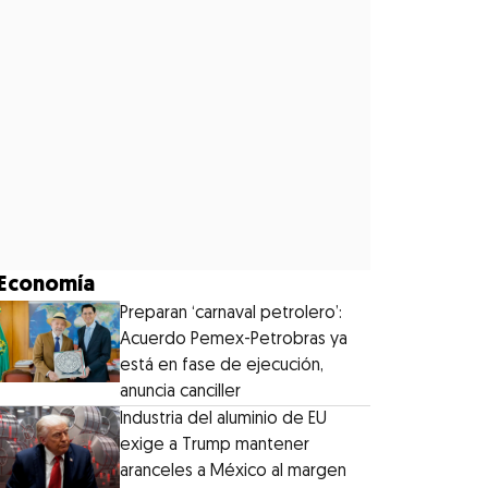
Economía
Preparan ‘carnaval petrolero’:
Acuerdo Pemex-Petrobras ya
está en fase de ejecución,
anuncia canciller
Industria del aluminio de EU
exige a Trump mantener
aranceles a México al margen