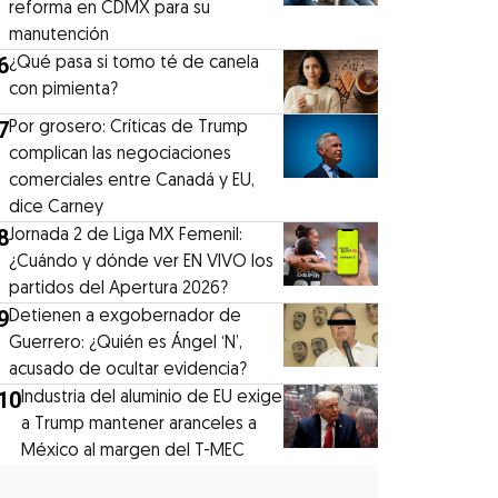
reforma en CDMX para su
manutención
6
¿Qué pasa si tomo té de canela
con pimienta?
7
Por grosero: Críticas de Trump
complican las negociaciones
comerciales entre Canadá y EU,
dice Carney
8
Jornada 2 de Liga MX Femenil:
¿Cuándo y dónde ver EN VIVO los
partidos del Apertura 2026?
9
Detienen a exgobernador de
Guerrero: ¿Quién es Ángel ‘N’,
acusado de ocultar evidencia?
10
Industria del aluminio de EU exige
a Trump mantener aranceles a
México al margen del T-MEC