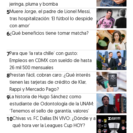
jeringa, pluma y bomba
5
Muere Jorge, el padre de Lionel Messi,
tras hospitalización: ‘El fútbol lo despide
con amor’
6
¿Qué beneficios tiene tomar matcha?
7
Para que ‘la rata chille’ con gusto:
Empleos en CDMX con sueldo de hasta
26 mil 500 mensuales
8
Prestan fácil, cobran caro: ¿Qué interés
tienen las tarjetas de crédito de Klar,
Rappi y Mercado Pago?
9
La historia de Hugo Sánchez como
estudiante de Odontología de la UNAM:
‘Tenemos el sello de garantía, valores’
10
Chivas vs. FC Dallas EN VIVO: ¿Dónde y a
qué hora ver la Leagues Cup HOY?