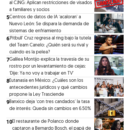
al CJNG: Aplican restricciones de visados
a familiares y socios
5
Centros de datos de IA ‘acaloran’ a
Nuevo León: Se dispara la demanda de
sistemas de enfriamiento
6
‘Pitbull’ Cruz regresa al ring bajo la tutela
del Team Canelo: ¿Quién será su rival y
cuándo es la pelea?
7
Galilea Montijo explica la travesía de su
rostro por un levantamiento de cejas:
‘Dije: Ya no voy a trabajar en TV’
8
Eutanasia en México: ¿Cuáles son los
antecedentes jurídicos y qué cambios
propone la Ley Trasciende
9
Banxico deja ‘con tres candados’ la tasa
de interés: Queda sin cambios en 6.50%
10
El restaurante de Polanco donde
captaron a Bernardo Bosch, el papá de