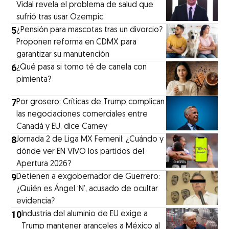
Vidal revela el problema de salud que
sufrió tras usar Ozempic
5
¿Pensión para mascotas tras un divorcio?
Proponen reforma en CDMX para
garantizar su manutención
6
¿Qué pasa si tomo té de canela con
pimienta?
7
Por grosero: Críticas de Trump complican
las negociaciones comerciales entre
Canadá y EU, dice Carney
8
Jornada 2 de Liga MX Femenil: ¿Cuándo y
dónde ver EN VIVO los partidos del
Apertura 2026?
9
Detienen a exgobernador de Guerrero:
¿Quién es Ángel ‘N’, acusado de ocultar
evidencia?
10
Industria del aluminio de EU exige a
Trump mantener aranceles a México al