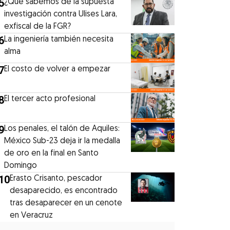
5
¿Qué sabemos de la supuesta
investigación contra Ulises Lara,
exfiscal de la FGR?
6
La ingeniería también necesita
alma
7
El costo de volver a empezar
8
El tercer acto profesional
9
Los penales, el talón de Aquiles:
México Sub-23 deja ir la medalla
de oro en la final en Santo
Domingo
10
Erasto Crisanto, pescador
desaparecido, es encontrado
tras desaparecer en un cenote
en Veracruz