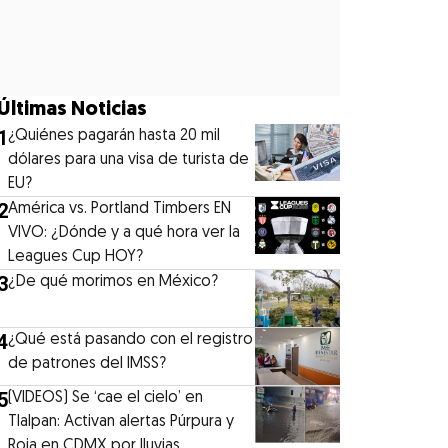
Últimas Noticias
1
¿Quiénes pagarán hasta 20 mil
dólares para una visa de turista de
EU?
2
América vs. Portland Timbers EN
VIVO: ¿Dónde y a qué hora ver la
Leagues Cup HOY?
3
¿De qué morimos en México?
4
¿Qué está pasando con el registro
de patrones del IMSS?
5
(VIDEOS) Se ‘cae el cielo’ en
Tlalpan: Activan alertas Púrpura y
Roja en CDMX por lluvias