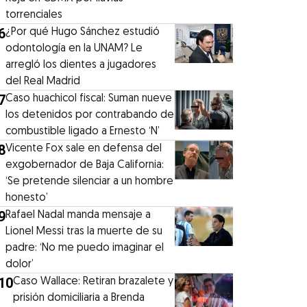
torrenciales
6
¿Por qué Hugo Sánchez estudió
odontología en la UNAM? Le
arregló los dientes a jugadores
del Real Madrid
7
Caso huachicol fiscal: Suman nueve
los detenidos por contrabando de
combustible ligado a Ernesto ‘N’
8
Vicente Fox sale en defensa del
exgobernador de Baja California:
‘Se pretende silenciar a un hombre
honesto’
9
Rafael Nadal manda mensaje a
Lionel Messi tras la muerte de su
padre: ‘No me puedo imaginar el
dolor’
10
Caso Wallace: Retiran brazalete y
prisión domiciliaria a Brenda