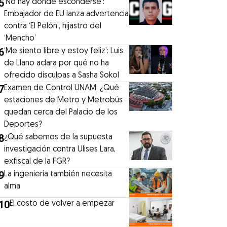
5
‘No hay donde esconderse’:
Embajador de EU lanza advertencia
contra ‘El Pelón’, hijastro del
‘Mencho’
6
‘Me siento libre y estoy feliz’: Luis
de Llano aclara por qué no ha
ofrecido disculpas a Sasha Sokol
7
Examen de Control UNAM: ¿Qué
estaciones de Metro y Metrobús
quedan cerca del Palacio de los
Deportes?
8
¿Qué sabemos de la supuesta
investigación contra Ulises Lara,
exfiscal de la FGR?
9
La ingeniería también necesita
alma
10
El costo de volver a empezar