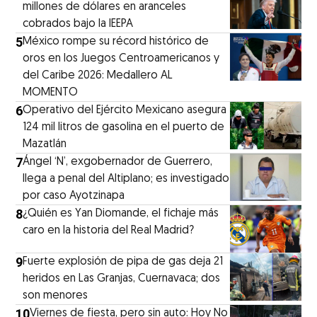
millones de dólares en aranceles
cobrados bajo la IEEPA
5
México rompe su récord histórico de
oros en los Juegos Centroamericanos y
del Caribe 2026: Medallero AL
MOMENTO
6
Operativo del Ejército Mexicano asegura
124 mil litros de gasolina en el puerto de
Mazatlán
7
Ángel ‘N’, exgobernador de Guerrero,
llega a penal del Altiplano; es investigado
por caso Ayotzinapa
8
¿Quién es Yan Diomande, el fichaje más
caro en la historia del Real Madrid?
9
Fuerte explosión de pipa de gas deja 21
heridos en Las Granjas, Cuernavaca; dos
son menores
10
Viernes de fiesta, pero sin auto: Hoy No