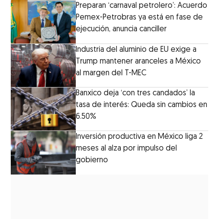
Preparan ‘carnaval petrolero’: Acuerdo
Pemex-Petrobras ya está en fase de
ejecución, anuncia canciller
Industria del aluminio de EU exige a
Trump mantener aranceles a México
al margen del T-MEC
Banxico deja ‘con tres candados’ la
tasa de interés: Queda sin cambios en
6.50%
Inversión productiva en México liga 2
meses al alza por impulso del
gobierno