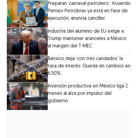
Preparan ‘carnaval petrolero’: Acuerdo
Pemex-Petrobras ya está en fase de
ejecución, anuncia canciller
Industria del aluminio de EU exige a
Trump mantener aranceles a México
al margen del T-MEC
Banxico deja ‘con tres candados’ la
tasa de interés: Queda sin cambios en
6.50%
Inversión productiva en México liga 2
meses al alza por impulso del
gobierno