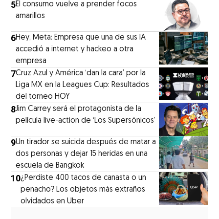
5
El consumo vuelve a prender focos
amarillos
6
Hey, Meta: Empresa que una de sus IA
accedió a internet y hackeo a otra
empresa
7
Cruz Azul y América ‘dan la cara’ por la
Liga MX en la Leagues Cup: Resultados
del torneo HOY
8
Jim Carrey será el protagonista de la
película live-action de ‘Los Supersónicos’
9
Un tirador se suicida después de matar a
dos personas y dejar 15 heridas en una
escuela de Bangkok
10
¿Perdiste 400 tacos de canasta o un
penacho? Los objetos más extraños
olvidados en Uber