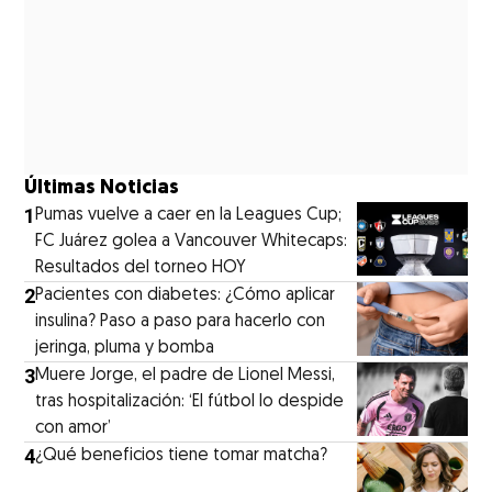
Últimas Noticias
1
Pumas vuelve a caer en la Leagues Cup;
FC Juárez golea a Vancouver Whitecaps:
Resultados del torneo HOY
2
Pacientes con diabetes: ¿Cómo aplicar
insulina? Paso a paso para hacerlo con
jeringa, pluma y bomba
3
Muere Jorge, el padre de Lionel Messi,
tras hospitalización: ‘El fútbol lo despide
con amor’
4
¿Qué beneficios tiene tomar matcha?