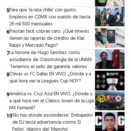
5
Para que ‘la rata chille’ con gusto:
Empleos en CDMX con sueldo de hasta
26 mil 500 mensuales
6
Prestan fácil, cobran caro: ¿Qué interés
tienen las tarjetas de crédito de Klar,
Rappi y Mercado Pago?
7
La historia de Hugo Sánchez como
estudiante de Odontología de la UNAM:
‘Tenemos el sello de garantía, valores’
8
Chivas vs. FC Dallas EN VIVO: ¿Dónde y a
qué hora ver la Leagues Cup HOY?
9
América vs. Cruz Azul EN VIVO: ¿Dónde y
a qué hora ver el Clásico Joven de la Liga
MX Femenil?
10
‘No hay donde esconderse’: Embajador
de EU lanza advertencia contra ‘El
Pelón’, hijastro del ‘Mencho’