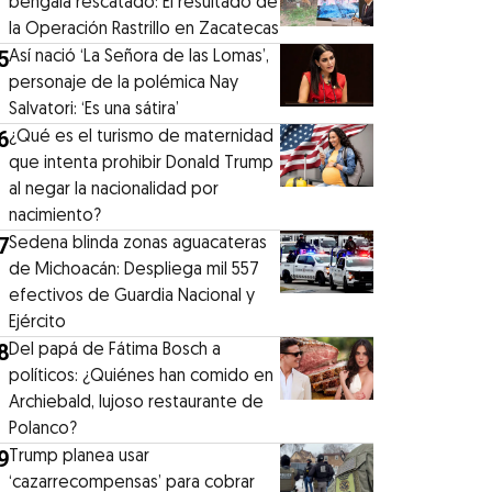
bengala rescatado: El resultado de
la Operación Rastrillo en Zacatecas
5
⁠Así nació ‘La Señora de las Lomas’,
personaje de la polémica Nay
Salvatori: ‘Es una sátira’
6
¿Qué es el turismo de maternidad
que intenta prohibir Donald Trump
al negar la nacionalidad por
nacimiento?
7
Sedena blinda zonas aguacateras
de Michoacán: Despliega mil 557
efectivos de Guardia Nacional y
Ejército
8
⁠Del papá de Fátima Bosch a
políticos: ¿Quiénes han comido en
Archiebald, lujoso restaurante de
Polanco?
9
Trump planea usar
‘cazarrecompensas’ para cobrar