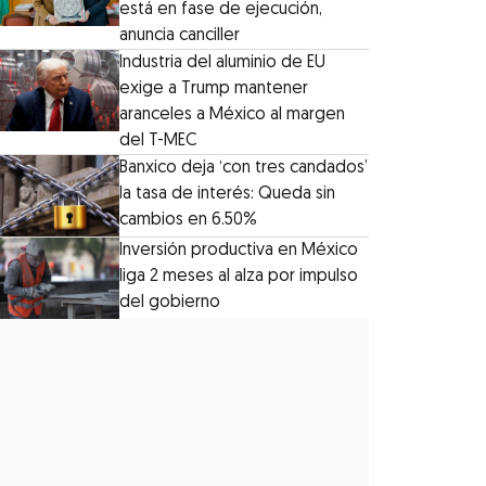
está en fase de ejecución,
anuncia canciller
Industria del aluminio de EU
exige a Trump mantener
aranceles a México al margen
del T-MEC
Banxico deja ‘con tres candados’
la tasa de interés: Queda sin
cambios en 6.50%
Inversión productiva en México
liga 2 meses al alza por impulso
del gobierno