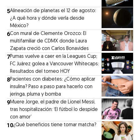
5
Alineación de planetas el 12 de agosto:
¿A qué hora y dónde verla desde
México?
6
Con mural de Clemente Orozco: El
multifamiliar de CDMX donde Laura
Zapata creció con Carlos Bonavides
7
Pumas vuelve a caer en la Leagues Cup;
FC Juárez golea a Vancouver Whitecaps:
Resultados del torneo HOY
8
Pacientes con diabetes: ¿Cómo aplicar
insulina? Paso a paso para hacerlo con
jeringa, pluma y bomba
9
Muere Jorge, el padre de Lionel Messi,
tras hospitalización: ‘El fútbol lo despide
con amor’
10
¿Qué beneficios tiene tomar matcha?