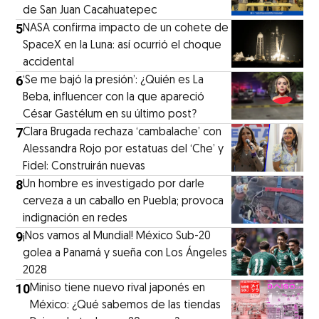
de San Juan Cacahuatepec
5
NASA confirma impacto de un cohete de
SpaceX en la Luna: así ocurrió el choque
accidental
6
‘Se me bajó la presión’: ¿Quién es La
Beba, influencer con la que apareció
César Gastélum en su último post?
7
Clara Brugada rechaza ‘cambalache’ con
Alessandra Rojo por estatuas del ‘Che’ y
Fidel: Construirán nuevas
8
Un hombre es investigado por darle
cerveza a un caballo en Puebla; provoca
indignación en redes
9
¡Nos vamos al Mundial! México Sub-20
golea a Panamá y sueña con Los Ángeles
2028
10
Miniso tiene nuevo rival japonés en
México: ¿Qué sabemos de las tiendas