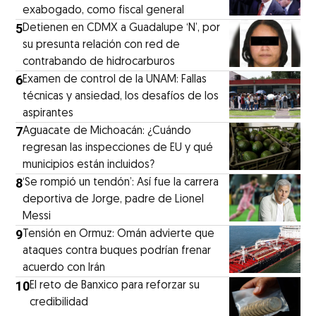
exabogado, como fiscal general
5
Detienen en CDMX a Guadalupe ‘N’, por
su presunta relación con red de
contrabando de hidrocarburos
6
Examen de control de la UNAM: Fallas
técnicas y ansiedad, los desafíos de los
aspirantes
7
Aguacate de Michoacán: ¿Cuándo
regresan las inspecciones de EU y qué
municipios están incluidos?
8
‘Se rompió un tendón’: Así fue la carrera
deportiva de Jorge, padre de Lionel
Messi
9
Tensión en Ormuz: Omán advierte que
ataques contra buques podrían frenar
acuerdo con Irán
10
El reto de Banxico para reforzar su
credibilidad