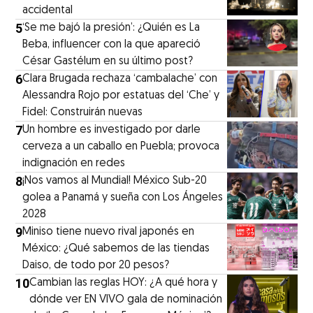
accidental
5
‘Se me bajó la presión’: ¿Quién es La
Beba, influencer con la que apareció
César Gastélum en su último post?
6
Clara Brugada rechaza ‘cambalache’ con
Alessandra Rojo por estatuas del ‘Che’ y
Fidel: Construirán nuevas
7
Un hombre es investigado por darle
cerveza a un caballo en Puebla; provoca
indignación en redes
8
¡Nos vamos al Mundial! México Sub-20
golea a Panamá y sueña con Los Ángeles
2028
9
Miniso tiene nuevo rival japonés en
México: ¿Qué sabemos de las tiendas
Daiso, de todo por 20 pesos?
10
Cambian las reglas HOY: ¿A qué hora y
dónde ver EN VIVO gala de nominación