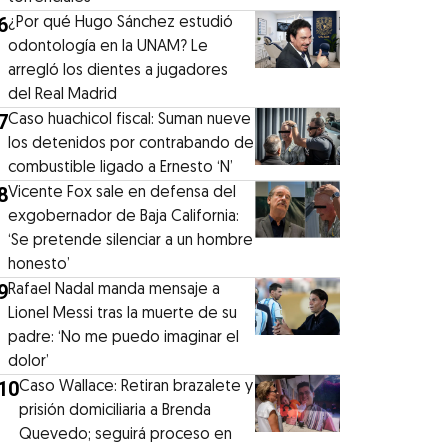
6
¿Por qué Hugo Sánchez estudió
odontología en la UNAM? Le
arregló los dientes a jugadores
del Real Madrid
7
Caso huachicol fiscal: Suman nueve
los detenidos por contrabando de
combustible ligado a Ernesto ‘N’
8
Vicente Fox sale en defensa del
exgobernador de Baja California:
‘Se pretende silenciar a un hombre
honesto’
9
Rafael Nadal manda mensaje a
Lionel Messi tras la muerte de su
padre: ‘No me puedo imaginar el
dolor’
10
Caso Wallace: Retiran brazalete y
prisión domiciliaria a Brenda
Quevedo; seguirá proceso en