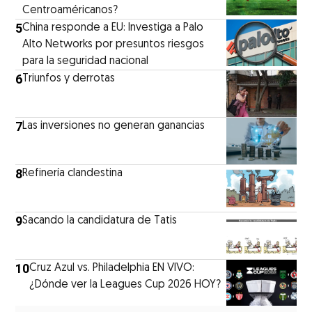
Centroaméricanos?
5
China responde a EU: Investiga a Palo
Alto Networks por presuntos riesgos
para la seguridad nacional
6
Triunfos y derrotas
7
Las inversiones no generan ganancias
8
Refinería clandestina
9
Sacando la candidatura de Tatis
10
Cruz Azul vs. Philadelphia EN VIVO:
¿Dónde ver la Leagues Cup 2026 HOY?