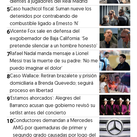
dientes a jugadores del Real Madrid
5
Caso huachicol fiscal: Suman nueve los
detenidos por contrabando de
combustible ligado a Ernesto ‘N’
6
Vicente Fox sale en defensa del
exgobernador de Baja California: ‘Se
pretende silenciar a un hombre honesto’
7
Rafael Nadal manda mensaje a Lionel
Messi tras la muerte de su padre: ‘No me
puedo imaginar el dolor’
8
Caso Wallace: Retiran brazalete y prisión
domiciliaria a Brenda Quevedo; seguirá
proceso en libertad
9
‘Estamos ahorcados’: Alegres del
Barranco acusan que gobierno revisó su
setlist antes del concierto
10
Conductores demandan a Mercedes
AMG por quemaduras de primer y
segundo grado causadas por logo del