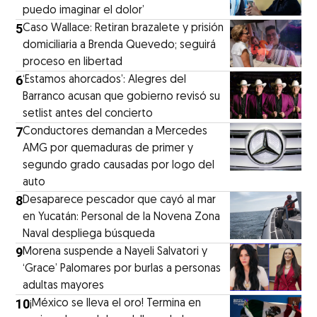
puedo imaginar el dolor’
5
Caso Wallace: Retiran brazalete y prisión
domiciliaria a Brenda Quevedo; seguirá
proceso en libertad
6
‘Estamos ahorcados’: Alegres del
Barranco acusan que gobierno revisó su
setlist antes del concierto
7
Conductores demandan a Mercedes
AMG por quemaduras de primer y
segundo grado causadas por logo del
auto
8
Desaparece pescador que cayó al mar
en Yucatán: Personal de la Novena Zona
Naval despliega búsqueda
9
Morena suspende a Nayeli Salvatori y
‘Grace’ Palomares por burlas a personas
adultas mayores
10
¡México se lleva el oro! Termina en