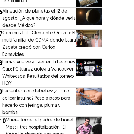
credibilidad
6
Alineación de planetas el 12 de
agosto: ¿A qué hora y dónde verla
desde México?
7
Con mural de Clemente Orozco: El
multifamiliar de CDMX donde Laura
Zapata creció con Carlos
Bonavides
8
Pumas vuelve a caer en la Leagues
Cup; FC Juárez golea a Vancouver
Whitecaps: Resultados del torneo
HOY
9
Pacientes con diabetes: ¿Cómo
aplicar insulina? Paso a paso para
hacerlo con jeringa, pluma y
bomba
10
Muere Jorge, el padre de Lionel
Messi, tras hospitalización: ‘El