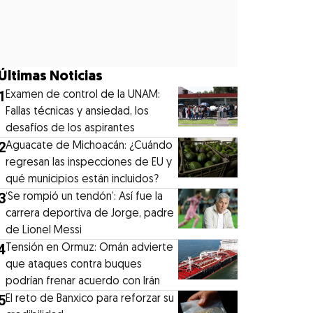
Últimas Noticias
1
Examen de control de la UNAM:
Fallas técnicas y ansiedad, los
desafíos de los aspirantes
2
Aguacate de Michoacán: ¿Cuándo
regresan las inspecciones de EU y
qué municipios están incluidos?
3
‘Se rompió un tendón’: Así fue la
carrera deportiva de Jorge, padre
de Lionel Messi
4
Tensión en Ormuz: Omán advierte
que ataques contra buques
podrían frenar acuerdo con Irán
5
El reto de Banxico para reforzar su