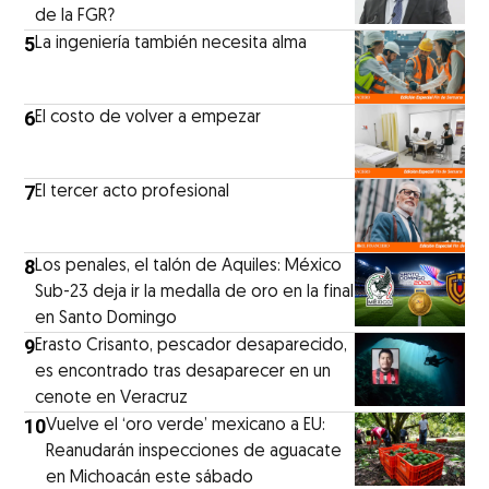
de la FGR?
5
La ingeniería también necesita alma
6
El costo de volver a empezar
7
El tercer acto profesional
8
Los penales, el talón de Aquiles: México
Sub-23 deja ir la medalla de oro en la final
en Santo Domingo
9
Erasto Crisanto, pescador desaparecido,
es encontrado tras desaparecer en un
cenote en Veracruz
10
Vuelve el ‘oro verde’ mexicano a EU:
Reanudarán inspecciones de aguacate
en Michoacán este sábado