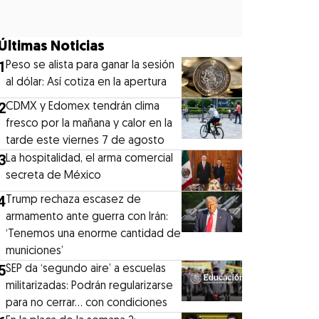
Últimas Noticias
1
Peso se alista para ganar la sesión
al dólar: Así cotiza en la apertura
2
CDMX y Edomex tendrán clima
fresco por la mañana y calor en la
tarde este viernes 7 de agosto
3
La hospitalidad, el arma comercial
secreta de México
4
Trump rechaza escasez de
armamento ante guerra con Irán:
‘Tenemos una enorme cantidad de
municiones’
5
SEP da ‘segundo aire’ a escuelas
militarizadas: Podrán regularizarse
para no cerrar... con condiciones