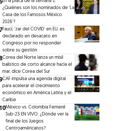
6
En la placa de la semana 2:
¿Quiénes son los nominados de ‘La
Casa de los Famosos México
2026’?
7
Fauci, ‘zar del COVID’ en EU, es
declarado en desacato en
Congreso por no responder
sobre su gestión
8
Corea del Norte lanza un misil
balístico de corto alcance hacia el
mar, dice Corea del Sur
9
CAF impulsa una agenda digital
para acelerar el crecimiento
económico en América Latina y el
Caribe
10
México vs. Colombia Femenil
Sub-23 EN VIVO: ¿Dónde ver la
final de los Juegos
Centroaméricanos?