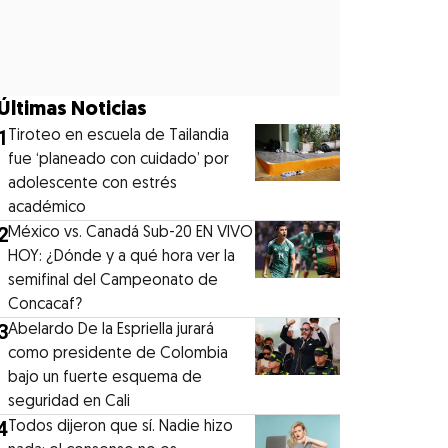
Últimas Noticias
1
Tiroteo en escuela de Tailandia
fue ‘planeado con cuidado’ por
adolescente con estrés
académico
2
México vs. Canadá Sub-20 EN VIVO
HOY: ¿Dónde y a qué hora ver la
semifinal del Campeonato de
Concacaf?
3
Abelardo De la Espriella jurará
como presidente de Colombia
bajo un fuerte esquema de
seguridad en Cali
4
Todos dijeron que sí. Nadie hizo