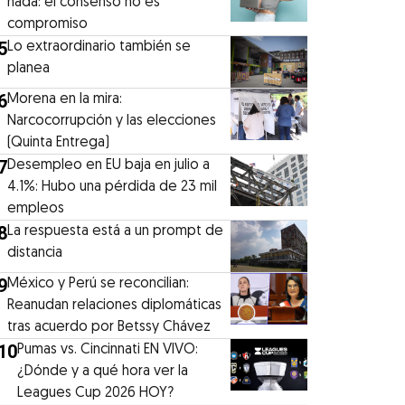
nada: el consenso no es
compromiso
5
Lo extraordinario también se
planea
6
Morena en la mira:
Narcocorrupción y las elecciones
(Quinta Entrega)
7
Desempleo en EU baja en julio a
4.1%: Hubo una pérdida de 23 mil
empleos
8
La respuesta está a un prompt de
distancia
9
México y Perú se reconcilian:
Reanudan relaciones diplomáticas
tras acuerdo por Betssy Chávez
10
Pumas vs. Cincinnati EN VIVO:
¿Dónde y a qué hora ver la
Leagues Cup 2026 HOY?