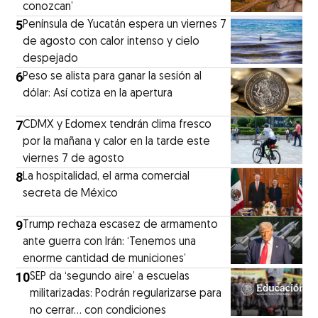
conozcan’
5
Península de Yucatán espera un viernes 7
de agosto con calor intenso y cielo
despejado
6
Peso se alista para ganar la sesión al
dólar: Así cotiza en la apertura
7
CDMX y Edomex tendrán clima fresco
por la mañana y calor en la tarde este
viernes 7 de agosto
8
La hospitalidad, el arma comercial
secreta de México
9
Trump rechaza escasez de armamento
ante guerra con Irán: ‘Tenemos una
enorme cantidad de municiones’
10
SEP da ‘segundo aire’ a escuelas
militarizadas: Podrán regularizarse para
no cerrar... con condiciones