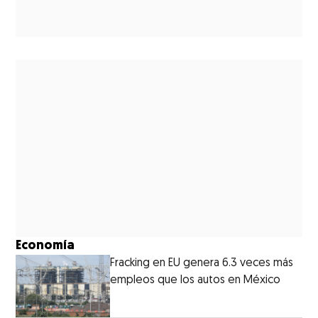
Economía
Fracking en EU genera 6.3 veces más
empleos que los autos en México