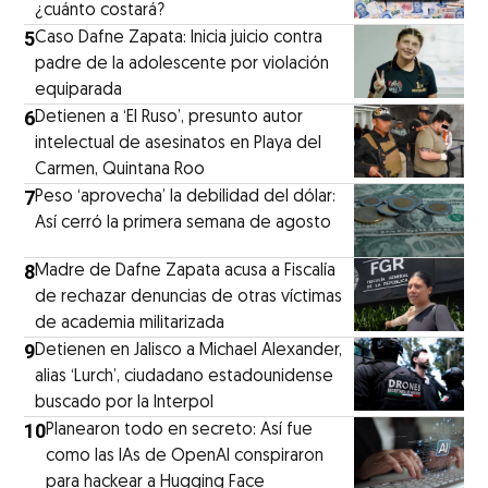
¿cuánto costará?
5
Caso Dafne Zapata: Inicia juicio contra
padre de la adolescente por violación
equiparada
6
Detienen a ‘El Ruso’, presunto autor
intelectual de asesinatos en Playa del
Carmen, Quintana Roo
7
Peso ‘aprovecha’ la debilidad del dólar:
Así cerró la primera semana de agosto
8
Madre de Dafne Zapata acusa a Fiscalía
de rechazar denuncias de otras víctimas
de academia militarizada
9
Detienen en Jalisco a Michael Alexander,
alias ‘Lurch’, ciudadano estadounidense
buscado por la Interpol
10
Planearon todo en secreto: Así fue
como las IAs de OpenAI conspiraron
para hackear a Hugging Face