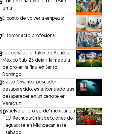
5
La ingeniería también necesita
alma
6
El costo de volver a empezar
7
El tercer acto profesional
8
Los penales, el talón de Aquiles:
México Sub-23 deja ir la medalla
de oro en la final en Santo
Domingo
9
Erasto Crisanto, pescador
desaparecido, es encontrado tras
desaparecer en un cenote en
Veracruz
10
Vuelve el ‘oro verde’ mexicano a
EU: Reanudarán inspecciones de
aguacate en Michoacán este
sábado