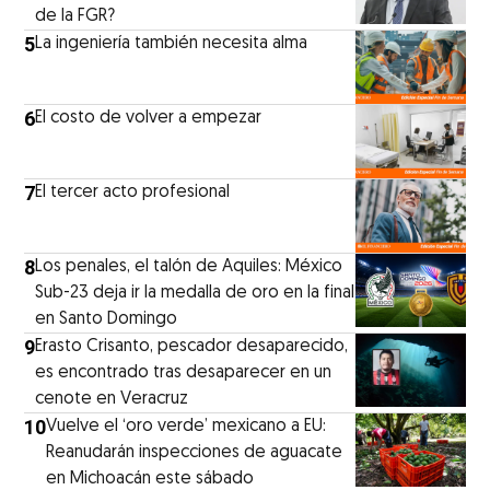
de la FGR?
5
La ingeniería también necesita alma
6
El costo de volver a empezar
7
El tercer acto profesional
8
Los penales, el talón de Aquiles: México
Sub-23 deja ir la medalla de oro en la final
en Santo Domingo
9
Erasto Crisanto, pescador desaparecido,
es encontrado tras desaparecer en un
cenote en Veracruz
10
Vuelve el ‘oro verde’ mexicano a EU:
Reanudarán inspecciones de aguacate
en Michoacán este sábado