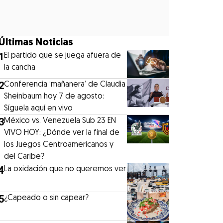
Últimas Noticias
1
El partido que se juega afuera de
la cancha
2
Conferencia ‘mañanera’ de Claudia
Sheinbaum hoy 7 de agosto:
Síguela aquí en vivo
3
México vs. Venezuela Sub 23 EN
VIVO HOY: ¿Dónde ver la final de
los Juegos Centroamericanos y
del Caribe?
4
La oxidación que no queremos ver
5
¿Capeado o sin capear?