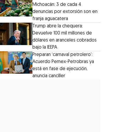
Michoacán: 3 de cada 4
denuncias por extorsión son en
franja aguacatera
Trump abre la chequera:
Devuelve 100 mil millones de
dólares en aranceles cobrados
bajo la IEEPA
Preparan ‘carnaval petrolero’:
Acuerdo Pemex-Petrobras ya
está en fase de ejecución,
anuncia canciller