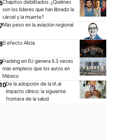
6
Chapitos debilitados: ¿Quiénes
son los líderes que han librado la
cárcel y la muerte?
7
Más peso en la aviación regional
8
El efecto Alicia
9
Fracking en EU genera 6.3 veces
más empleos que los autos en
México
10
De la adopción de la IA al
impacto clínico: la siguiente
frontera de la salud