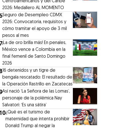
Centroamericanos y del Caribe
2026: Medallero AL MOMENTO
6
Seguro de Desempleo CDMX
2026: Convocatoria, requisitos y
cómo tramitar el apoyo de 3 mil
pesos al mes
7
¡La de oro brilla más! En penales,
México vence a Colombia en la
final femenil de Santo Domingo
2026
8
16 detenidos y un tigre de
bengala rescatado: El resultado de
la Operación Rastrillo en Zacatecas
9
⁠Así nació ‘La Señora de las Lomas’,
personaje de la polémica Nay
Salvatori: ‘Es una sátira’
10
¿Qué es el turismo de
maternidad que intenta prohibir
Donald Trump al negar la