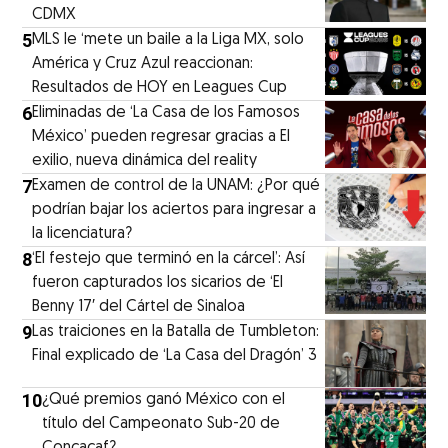
CDMX
5
MLS le ‘mete un baile a la Liga MX, solo
América y Cruz Azul reaccionan:
Resultados de HOY en Leagues Cup
6
Eliminadas de ‘La Casa de los Famosos
México’ pueden regresar gracias a El
exilio, nueva dinámica del reality
7
Examen de control de la UNAM: ¿Por qué
podrían bajar los aciertos para ingresar a
la licenciatura?
8
‘El festejo que terminó en la cárcel’: Así
fueron capturados los sicarios de ‘El
Benny 17′ del Cártel de Sinaloa
9
Las traiciones en la Batalla de Tumbleton:
Final explicado de ‘La Casa del Dragón’ 3
10
¿Qué premios ganó México con el
título del Campeonato Sub-20 de
Concacaf?