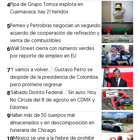
4
Pipa de Grupo Tomza explota en
Cuernavaca, hay 21 heridos
5
Pemex y Petrobras negocian un segundo
acuerdo de cooperación de refinación y
venta de combustibles
6
Wall Street cierra con números verdes
por reporte de empleo en EU
7
‘Y vamos a volver…’: Gustavo Petro se
despide de la presidencia de Colombia,
pero promete regresar
8
‘Sábado Distrito Federal...’ Sin auto: Hoy
No Circula del 8 de agosto en CDMX y
Edomex
9
Hallan más de 50 cuerpos mal
almacenados y en descomposición en
funeraria de Chicago
10
México se une a la fiebre de prohibir