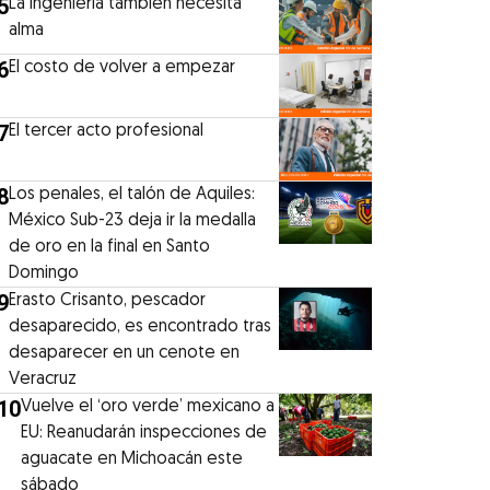
5
La ingeniería también necesita
alma
6
El costo de volver a empezar
7
El tercer acto profesional
8
Los penales, el talón de Aquiles:
México Sub-23 deja ir la medalla
de oro en la final en Santo
Domingo
9
Erasto Crisanto, pescador
desaparecido, es encontrado tras
desaparecer en un cenote en
Veracruz
10
Vuelve el ‘oro verde’ mexicano a
EU: Reanudarán inspecciones de
aguacate en Michoacán este
sábado