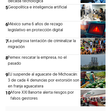
década tecnológica
5
Geopolítica e inteligencia artificial
6
México suma 6 años de rezago
legislativo en protección digital
7
La peligrosa tentación de criminalizar la
migración
8
Pemex: rescatar la empresa, no el
pasado
9
EU suspende al aguacate de Michoacán:
3 de cada 4 denuncias por extorsión son
en franja aguacatera
10
Afore XXI Banorte alerta riesgos por
falsos gestores