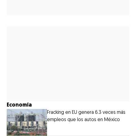
Economía
Fracking en EU genera 6.3 veces más
empleos que los autos en México