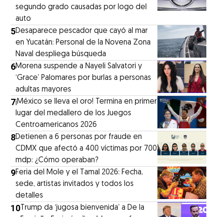
segundo grado causadas por logo del
auto
5
Desaparece pescador que cayó al mar
en Yucatán: Personal de la Novena Zona
Naval despliega búsqueda
6
Morena suspende a Nayeli Salvatori y
‘Grace’ Palomares por burlas a personas
adultas mayores
7
¡México se lleva el oro! Termina en primer
lugar del medallero de los Juegos
Centroamericanos 2026
8
Detienen a 6 personas por fraude en
CDMX que afectó a 400 víctimas por 700
mdp: ¿Cómo operaban?
9
Feria del Mole y el Tamal 2026: Fecha,
sede, artistas invitados y todos los
detalles
10
Trump da ‘jugosa bienvenida’ a De la