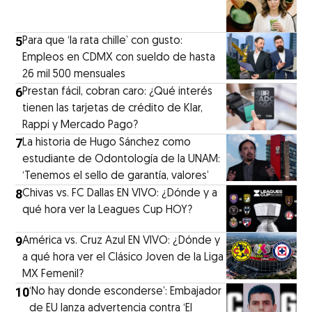
5
Para que ‘la rata chille’ con gusto:
Empleos en CDMX con sueldo de hasta
26 mil 500 mensuales
6
Prestan fácil, cobran caro: ¿Qué interés
tienen las tarjetas de crédito de Klar,
Rappi y Mercado Pago?
7
La historia de Hugo Sánchez como
estudiante de Odontología de la UNAM:
‘Tenemos el sello de garantía, valores’
8
Chivas vs. FC Dallas EN VIVO: ¿Dónde y a
qué hora ver la Leagues Cup HOY?
9
América vs. Cruz Azul EN VIVO: ¿Dónde y
a qué hora ver el Clásico Joven de la Liga
MX Femenil?
10
‘No hay donde esconderse’: Embajador
de EU lanza advertencia contra ‘El