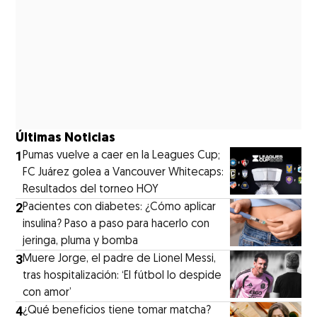
Últimas Noticias
1
Pumas vuelve a caer en la Leagues Cup;
FC Juárez golea a Vancouver Whitecaps:
Resultados del torneo HOY
2
Pacientes con diabetes: ¿Cómo aplicar
insulina? Paso a paso para hacerlo con
jeringa, pluma y bomba
3
Muere Jorge, el padre de Lionel Messi,
tras hospitalización: ‘El fútbol lo despide
con amor’
4
¿Qué beneficios tiene tomar matcha?