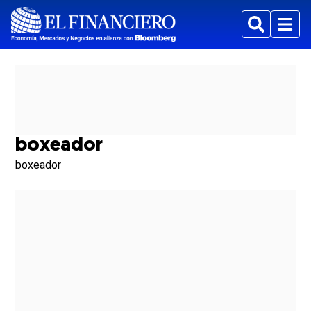
Buscar
Menu
boxeador
boxeador