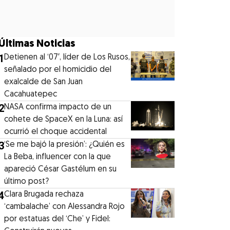
Últimas Noticias
1
Detienen al ‘07′, líder de Los Rusos,
señalado por el homicidio del
exalcalde de San Juan
Cacahuatepec
2
NASA confirma impacto de un
cohete de SpaceX en la Luna: así
ocurrió el choque accidental
3
‘Se me bajó la presión’: ¿Quién es
La Beba, influencer con la que
apareció César Gastélum en su
último post?
4
Clara Brugada rechaza
‘cambalache’ con Alessandra Rojo
por estatuas del ‘Che’ y Fidel: