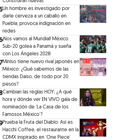
Construirán nuevas
5
Un hombre es investigado por
darle cerveza a un caballo en
Puebla; provoca indignación en
redes
6
¡Nos vamos al Mundial! México
Sub-20 golea a Panamá y sueña
con Los Ángeles 2028
7
Miniso tiene nuevo rival japonés en
México: ¿Qué sabemos de las
tiendas Daiso, de todo por 20
pesos?
8
Cambian las reglas HOY: ¿A qué
hora y dónde ver EN VIVO gala de
nominación de ‘La Casa de los
Famosos México’?
9
Prueba la Fruta del Diablo: Así es
Hacchi Coffee, el restaurante en la
CDMX inspirado en ‘One Piece’