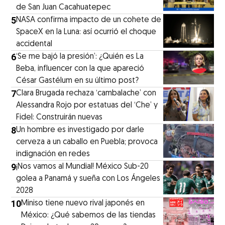
de San Juan Cacahuatepec
5
NASA confirma impacto de un cohete de
SpaceX en la Luna: así ocurrió el choque
accidental
6
‘Se me bajó la presión’: ¿Quién es La
Beba, influencer con la que apareció
César Gastélum en su último post?
7
Clara Brugada rechaza ‘cambalache’ con
Alessandra Rojo por estatuas del ‘Che’ y
Fidel: Construirán nuevas
8
Un hombre es investigado por darle
cerveza a un caballo en Puebla; provoca
indignación en redes
9
¡Nos vamos al Mundial! México Sub-20
golea a Panamá y sueña con Los Ángeles
2028
10
Miniso tiene nuevo rival japonés en
México: ¿Qué sabemos de las tiendas