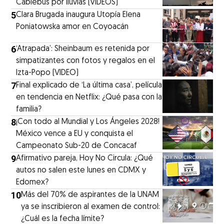
Cablebús por lluvias (VIDEOS)
5
Clara Brugada inaugura Utopía Elena
Poniatowska amor en Coyoacán
6
‘Atrapada’: Sheinbaum es retenida por
simpatizantes con fotos y regalos en el
Izta-Popo (VIDEO)
7
Final explicado de ‘La última casa’, película
en tendencia en Netflix: ¿Qué pasa con la
familia?
8
¡Con todo al Mundial y Los Ángeles 2028!
México vence a EU y conquista el
Campeonato Sub-20 de Concacaf
9
Afirmativo pareja, Hoy No Circula: ¿Qué
autos no salen este lunes en CDMX y
Edomex?
10
Más del 70% de aspirantes de la UNAM
ya se inscribieron al examen de control:
¿Cuál es la fecha límite?