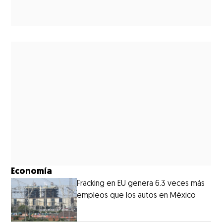
Economía
Fracking en EU genera 6.3 veces más
empleos que los autos en México