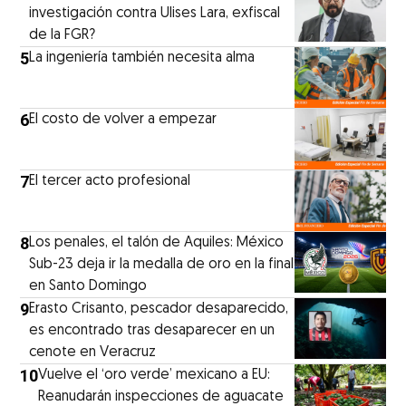
investigación contra Ulises Lara, exfiscal
de la FGR?
5
La ingeniería también necesita alma
6
El costo de volver a empezar
7
El tercer acto profesional
8
Los penales, el talón de Aquiles: México
Sub-23 deja ir la medalla de oro en la final
en Santo Domingo
9
Erasto Crisanto, pescador desaparecido,
es encontrado tras desaparecer en un
cenote en Veracruz
10
Vuelve el ‘oro verde’ mexicano a EU:
Reanudarán inspecciones de aguacate