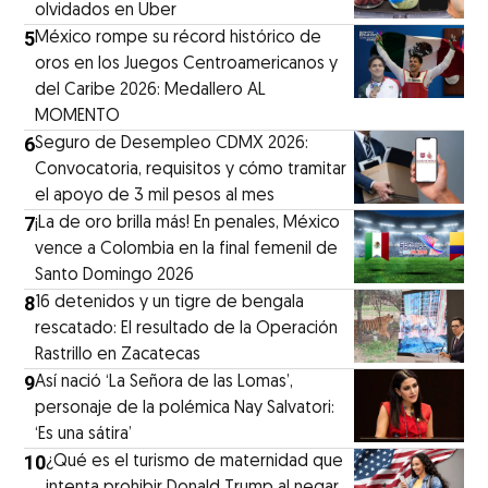
olvidados en Uber
5
México rompe su récord histórico de
oros en los Juegos Centroamericanos y
del Caribe 2026: Medallero AL
MOMENTO
6
Seguro de Desempleo CDMX 2026:
Convocatoria, requisitos y cómo tramitar
el apoyo de 3 mil pesos al mes
7
¡La de oro brilla más! En penales, México
vence a Colombia en la final femenil de
Santo Domingo 2026
8
16 detenidos y un tigre de bengala
rescatado: El resultado de la Operación
Rastrillo en Zacatecas
9
⁠Así nació ‘La Señora de las Lomas’,
personaje de la polémica Nay Salvatori:
‘Es una sátira’
10
¿Qué es el turismo de maternidad que
intenta prohibir Donald Trump al negar