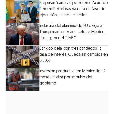
Preparan ‘carnaval petrolero’: Acuerdo
Pemex-Petrobras ya está en fase de
ejecución, anuncia canciller
Industria del aluminio de EU exige a
Trump mantener aranceles a México
al margen del T-MEC
Banxico deja ‘con tres candados’ la
tasa de interés: Queda sin cambios en
6.50%
Inversión productiva en México liga 2
meses al alza por impulso del
gobierno