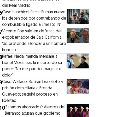
del Real Madrid
6
Caso huachicol fiscal: Suman nueve
los detenidos por contrabando de
combustible ligado a Ernesto ‘N’
7
Vicente Fox sale en defensa del
exgobernador de Baja California:
‘Se pretende silenciar a un hombre
honesto’
8
Rafael Nadal manda mensaje a
Lionel Messi tras la muerte de su
padre: ‘No me puedo imaginar el
dolor’
9
Caso Wallace: Retiran brazalete y
prisión domiciliaria a Brenda
Quevedo; seguirá proceso en
libertad
10
‘Estamos ahorcados’: Alegres del
Barranco acusan que gobierno