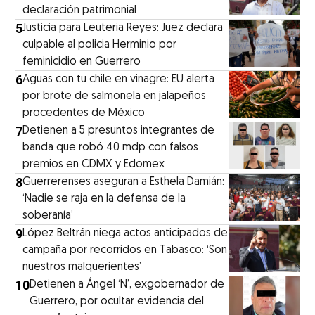
declaración patrimonial
5
Justicia para Leuteria Reyes: Juez declara
culpable al policia Herminio por
feminicidio en Guerrero
6
Aguas con tu chile en vinagre: EU alerta
por brote de salmonela en jalapeños
procedentes de México
7
Detienen a 5 presuntos integrantes de
banda que robó 40 mdp con falsos
premios en CDMX y Edomex
8
Guerrerenses aseguran a Esthela Damián:
‘Nadie se raja en la defensa de la
soberanía’
9
López Beltrán niega actos anticipados de
campaña por recorridos en Tabasco: ‘Son
nuestros malquerientes’
10
Detienen a Ángel ‘N’, exgobernador de
Guerrero, por ocultar evidencia del