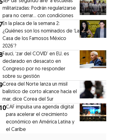
6
SEP da ‘segundo aire’ a escuelas
militarizadas: Podrán regularizarse
para no cerrar... con condiciones
7
En la placa de la semana 2:
¿Quiénes son los nominados de ‘La
Casa de los Famosos México
2026’?
8
Fauci, ‘zar del COVID’ en EU, es
declarado en desacato en
Congreso por no responder
sobre su gestión
9
Corea del Norte lanza un misil
balístico de corto alcance hacia el
mar, dice Corea del Sur
10
CAF impulsa una agenda digital
para acelerar el crecimiento
económico en América Latina y
el Caribe