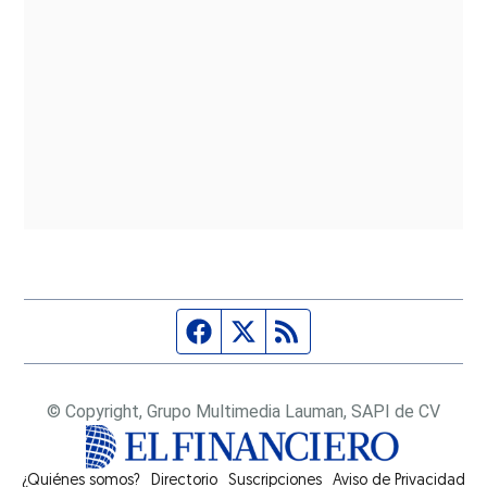
Página de Facebook
Fuente Twitter
Fuente RSS
© Copyright, Grupo Multimedia Lauman, SAPI de CV
¿Quiénes somos?
Directorio
Suscripciones
Opens in new window
Aviso de Privacidad