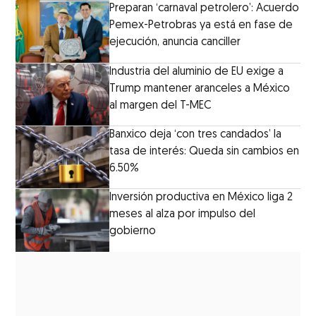
Preparan ‘carnaval petrolero’: Acuerdo
Pemex-Petrobras ya está en fase de
ejecución, anuncia canciller
Industria del aluminio de EU exige a
Trump mantener aranceles a México
al margen del T-MEC
Banxico deja ‘con tres candados’ la
tasa de interés: Queda sin cambios en
6.50%
Inversión productiva en México liga 2
meses al alza por impulso del
gobierno