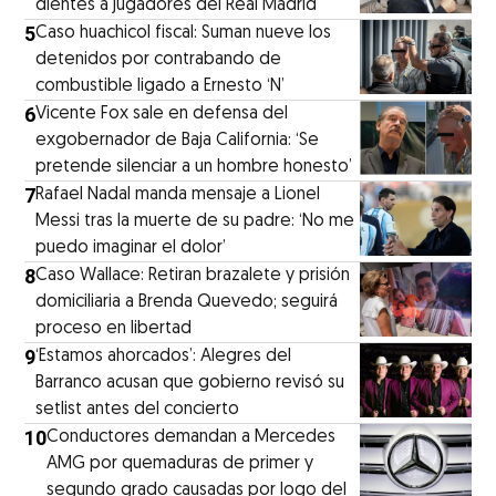
dientes a jugadores del Real Madrid
5
Caso huachicol fiscal: Suman nueve los
detenidos por contrabando de
combustible ligado a Ernesto ‘N’
6
Vicente Fox sale en defensa del
exgobernador de Baja California: ‘Se
pretende silenciar a un hombre honesto’
7
Rafael Nadal manda mensaje a Lionel
Messi tras la muerte de su padre: ‘No me
puedo imaginar el dolor’
8
Caso Wallace: Retiran brazalete y prisión
domiciliaria a Brenda Quevedo; seguirá
proceso en libertad
9
‘Estamos ahorcados’: Alegres del
Barranco acusan que gobierno revisó su
setlist antes del concierto
10
Conductores demandan a Mercedes
AMG por quemaduras de primer y
segundo grado causadas por logo del