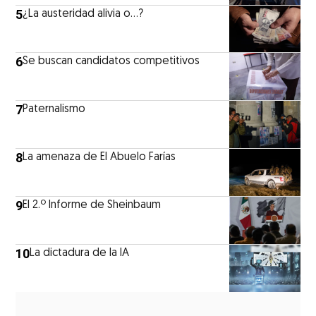
5
¿La austeridad alivia o…?
6
Se buscan candidatos competitivos
7
Paternalismo
8
La amenaza de El Abuelo Farías
9
El 2.º Informe de Sheinbaum
10
La dictadura de la IA